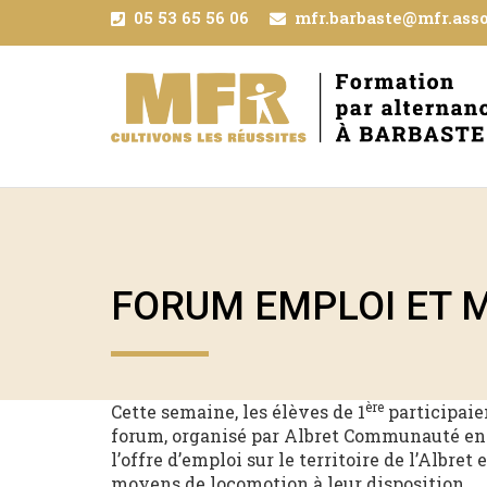
05 53 65 56 06
mfr.barbaste@mfr.asso
FORUM EMPLOI ET M
ère
Cette semaine, les élèves de 1
participaie
forum, organisé par Albret Communauté en 
l’offre d’emploi sur le territoire de l’Albre
moyens de locomotion à leur disposition.