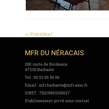
Navigation
Article
Précédent
précédent
de
:
l’article
MFR DU NÉRACAIS
200 route de Bordeaux
47230 Barbaste
Tel : 05 53 65 56 06
Email : mfr.barbaste@mfr.asso.fr
SIRET : 78219893100027
Etablissement privé sous contrat