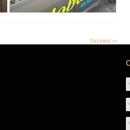
Article
Suivant
suivan
: